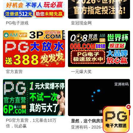
半夜睡不着来刷剧，吸血鬼莱斯特剧情太吸引人了，
一口气看了好几集，根本停不下来！
💬 回复
老李看电影
2026-06-17 16:55
李
鬼屋2026比预期的好看，虽然有些地方逻辑不太通，
但整体氛围营造得很到位，值得一看。
💬 回复
动漫爱好者
2026-06-17 11:10
漫
Re零第四季终于来了！影视在线观看的动漫区也很丰
富，国产动漫也越来越好看了，支持！
💬 回复
剧荒求推荐
2026-06-16 20:30
求
有没有类似《心间错》这样的国产剧推荐？最近剧荒
了，求大家安利几部好剧～先谢谢啦！
💬 回复
综艺达人Lucy
2026-06-16 15:00