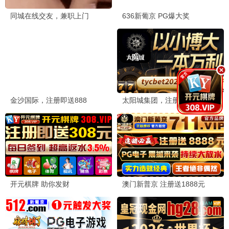
画质清晰不卡顿，已经推荐给朋友了👍
💬 回复
追剧达人
2026-06-19 13:15
追
一直在用影视在线观看追剧，更新速度很快，界面也
很简洁，用起来特别顺手。希望越做越好！
💬 回复
电影控阿杰
2026-06-18 21:00
杰
诺曼底72小时太好看了！战争场面震撼，演员演技在
线，强烈推荐大家来看～
💬 回复
小丸子
2026-06-18 18:45
丸
中餐厅南洋拾光季真的下饭！王俊凯太有综艺感了，
每期都追，影视在线观看更新真及时。
💬 回复
深夜剧迷
2026-06-18 01:20
夜