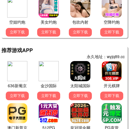
淮南渡
野性难驯
短剧
短剧
黄帅帅 林君怡
杨泽 曹赛亚
▶ 点击查看详情
▶ 点击查看详情
人在大夏我靠写诗变强
幸得重生不负青梅
短剧
短剧
刘雪莹 贡兴
姜腾 高明君
▶ 点击查看详情
▶ 点击查看详情
青梅竹马
潜龙归乡镇八方
短剧
短剧
储子竣 张紫菡
宁温 朱冯可欣
▶ 点击查看详情
▶ 点击查看详情
致命三金
我的婚姻不将就
短剧
短剧
刘昕岚 王国豪杰
王铉博 张睿航
▶ 点击查看详情
▶ 点击查看详情
别想PUA我女儿
错付十年，于小姐撤资清算
短剧
短剧
姜钰嫣 张蓓蓓
刘灿 姜昊旻
▶ 点击查看详情
▶ 点击查看详情