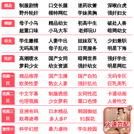
被出轨方的复仇
恶之华2026
日韩剧
日韩剧
小西樱子 水崎绫女
绀野真昼 志水彩乃
▶ 点击查看详情
▶ 点击查看详情
综艺
大陆综艺
日韩综艺
港台综艺
饥饿游戏
艺笔封神
港台综艺
大陆综艺
孙协志 王仁甫 许孟哲
暂无
▶ 点击查看详情
▶ 点击查看详情
克拉克森的农场第五季
中餐厅·南洋拾光季
欧美综艺
大陆综艺
杰里米·克拉克森
王俊凯 昆凌 黄晓明
▶ 点击查看详情
▶ 点击查看详情
这是我的西游2
11点热吵店
大陆综艺
港台综艺
于洋 马嘉祺 邵兵
殷悦 沈玉琳
▶ 点击查看详情
▶ 点击查看详情