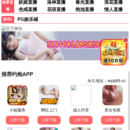
▶ 点击查看详情
▶ 点击查看详情
淡岛百景
迷雾降临：全球异能觉醒
日韩动漫
国产动漫
大地叶 茅野爱衣
未录入
▶ 点击查看详情
▶ 点击查看详情
新大头儿子和小头爸爸——运动中国行
高武：登陆未来一万年
国产动漫
国产动漫
暂无
未录入
▶ 点击查看详情
▶ 点击查看详情
我夺舍了系统玩家
末世：S级机甲开局，我无敌了
国产动漫
国产动漫
未录入
暂无
▶ 点击查看详情
▶ 点击查看详情
全民诡异：开局掌握零元购
轮回的花瓣
国产动漫
日韩动漫
未录入
花江夏树 细谷佳正
▶ 点击查看详情
▶ 点击查看详情
短剧